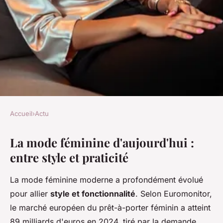
Accueil
›
Actu
ACTU
La mode féminine d'aujourd'hui :
Mode femme : style et praticité
entre style et praticité
au quotidien avec absolème
La mode féminine moderne a profondément évolué
Nathan
•
15 janvier 2026
•
7 min de lecture
pour allier
style et fonctionnalité
. Selon Euromonitor,
le marché européen du prêt-à-porter féminin a atteint
89 milliards d'euros en 2024, tiré par la demande