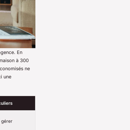
’agence. En
 maison à 300
 économisés ne
ci une
culiers
 gérer