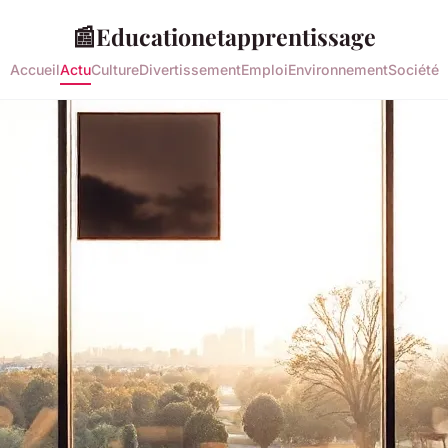
📰
Educationetapprentissage
Accueil
Actu
Culture
Divertissement
Emploi
Environnement
Société