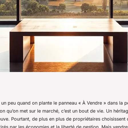
dre sa maison sans
 un peu quand on plante le panneau « À Vendre » dans la pe
n qu’on met sur le marché, c’est un bout de vie. Un héritag
r
uve. Pourtant, de plus en plus de propriétaires choisissent d
irés par les économies et la liberté de gestion. Mais vendre 