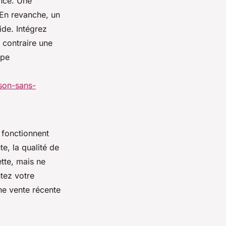
ence. Une
 En revanche, un
ide. Intégrez
 contraire une
ape
son-sans-
 fonctionnent
e, la qualité de
ette, mais ne
ntez votre
ne vente récente