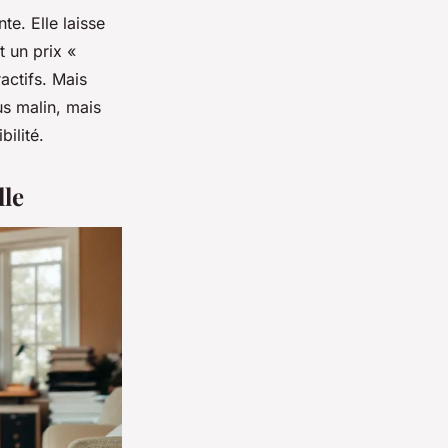
e. Elle laisse
t un prix «
actifs. Mais
lus malin, mais
bilité.
lle