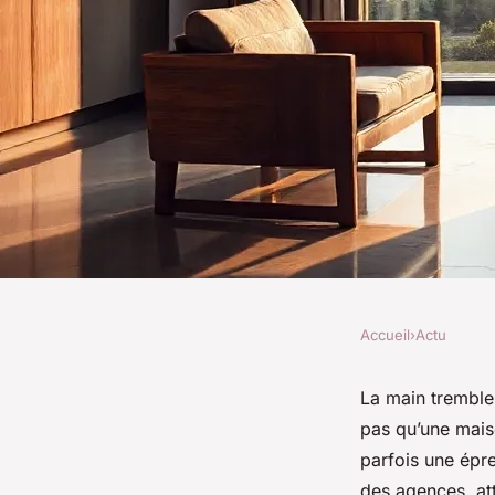
Accueil
›
Actu
ACTU
10 astuces pour ven
La main tremble
pas qu’une maiso
un agent immobilie
parfois une épre
des agences, att