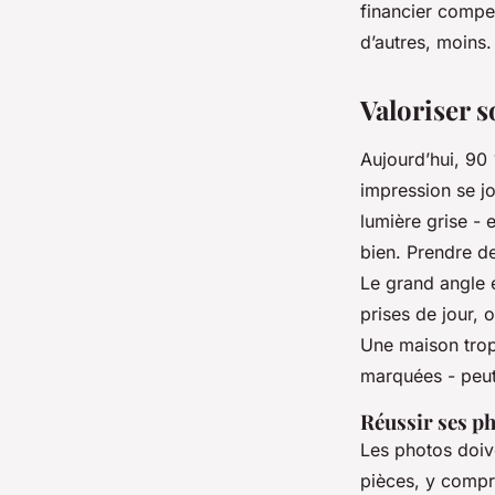
financier compen
d’autres, moins.
Valoriser s
Aujourd’hui, 90
impression se j
lumière grise - e
bien. Prendre d
Le grand angle es
prises de jour,
Une maison trop 
marquées - peut 
Réussir ses p
Les photos doive
pièces, y compri