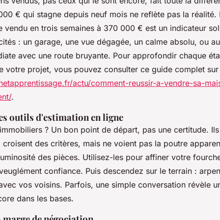
ns vendus, pas ceux qui le sont encore, fait toute la différ
00 € qui stagne depuis neuf mois ne reflète pas la réalité.
 vendu en trois semaines à 370 000 € est un indicateur sol
icités : un garage, une vue dégagée, un calme absolu, ou au
iate avec une route bruyante. Pour approfondir chaque ét
de votre projet, vous pouvez consulter ce guide complet sur
onetapprentissage.fr/actu/comment-reussir-a-vendre-sa-mai
nt/
.
es outils d'estimation en ligne
immobiliers ? Un bon point de départ, pas une certitude. Ils
 croisent des critères, mais ne voient pas la poutre apparent
 luminosité des pièces. Utilisez-les pour affiner votre fourch
aveuglément confiance. Puis descendez sur le terrain : arpe
 avec vos voisins. Parfois, une simple conversation révèle u
core dans les bases.
 marge de négociation