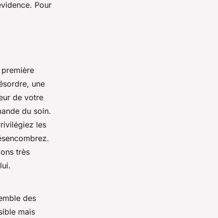
 évidence. Pour
 première
ésordre, une
deur de votre
mande du soin.
rivilégiez les
 désencombrez.
ions très
ui.
semble des
sible mais