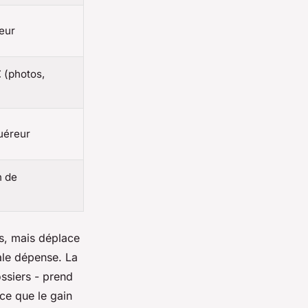
eur
 (photos,
quéreur
n de
s, mais déplace
pale dépense. La
ossiers - prend
-ce que le gain