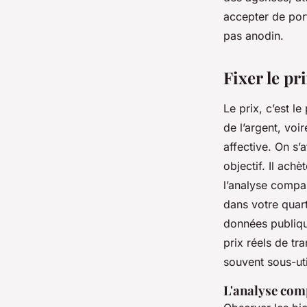
accepter de port
Gordon
•
10/03/2026 15:32
•
11 min de lecture
pas anodin.
Fixer le pr
Le prix, c’est l
de l’argent, voi
affective. On s’a
objectif. Il achè
l’analyse compar
dans votre quar
données publi
prix réels de tr
souvent sous-uti
L'analyse com