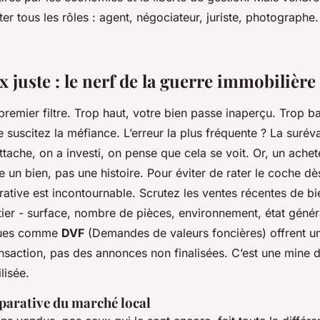
er tous les rôles : agent, négociateur, juriste, photographe. 
ix juste : le nerf de la guerre immobilière
e premier filtre. Trop haut, votre bien passe inaperçu. Trop 
re suscitez la méfiance. L’erreur la plus fréquente ? La surév
ttache, on a investi, on pense que cela se voit. Or, un achete
te un bien, pas une histoire. Pour éviter de rater le coche dè
ative est incontournable. Scrutez les ventes récentes de bie
tier - surface, nombre de pièces, environnement, état génér
ques comme
DVF
(Demandes de valeurs foncières) offrent u
ansaction, pas des annonces non finalisées. C’est une mine 
lisée.
parative du marché local