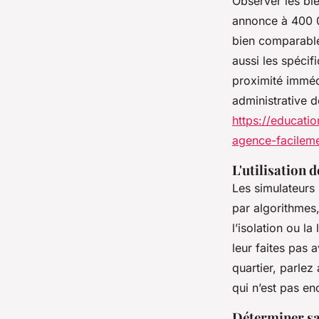
Observer les bie
annonce à 400 0
bien comparable
aussi les spécif
proximité imméd
administrative 
https://educati
agence-facileme
L'utilisation d
Les simulateurs 
par algorithmes,
l’isolation ou la
leur faites pas 
quartier, parlez
qui n’est pas en
Déterminer sa