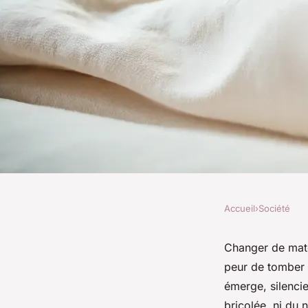
Accueil
›
Société
SOCIÉTÉ
Les avantages d'opt
Changer de mate
peur de tomber s
reconditionné : con
émerge, silencie
bricolée, ni du 