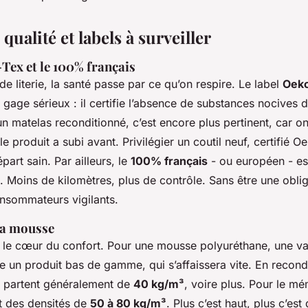
 qualité et labels à surveiller
Tex et le 100% français
e literie, la santé passe par ce qu’on respire. Le label
Oeko
gage sérieux : il certifie l’absence de substances nocives da
 matelas reconditionné, c’est encore plus pertinent, car on
e produit a subi avant. Privilégier un coutil neuf, certifié O
part sain. Par ailleurs, le
100% français
- ou européen - est
 Moins de kilomètres, plus de contrôle. Sans être une obliga
onsommateurs vigilants.
 la mousse
t le cœur du confort. Pour une mousse polyuréthane, une val
e un produit bas de gamme, qui s’affaissera vite. En recondi
 partent généralement de
40 kg/m³
, voire plus. Pour le mé
t des densités de
50 à 80 kg/m³
. Plus c’est haut, plus c’est