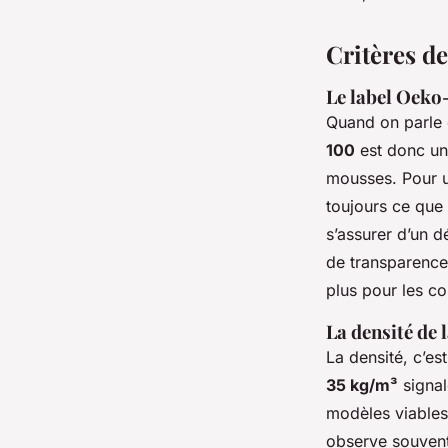
Critères de
Le label Oeko-
Quand on parle d
100
est donc un 
mousses. Pour un
toujours ce que l
s’assurer d’un dé
de transparence.
plus pour les c
La densité de
La densité, c’es
35 kg/m³
signal
modèles viables
observe souven