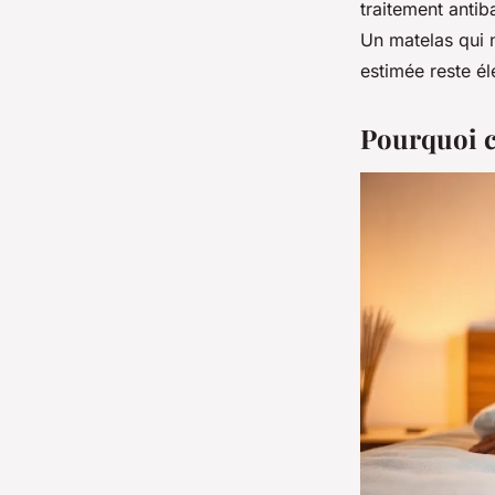
traitement antib
Un matelas qui n
estimée reste él
Pourquoi ch