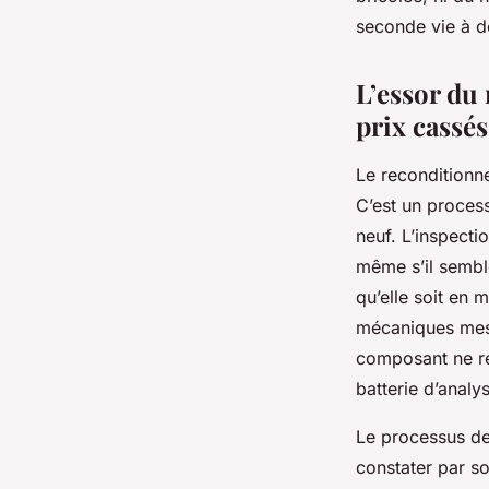
seconde vie à d
Orion
•
26/03/2026 13:07
•
9 min de lecture
L’essor du 
prix cassés
Le reconditionn
C’est un process
neuf. L’inspecti
même s’il semble
qu’elle soit en 
mécaniques mes
composant ne rép
batterie d’analy
Le processus de 
constater par 