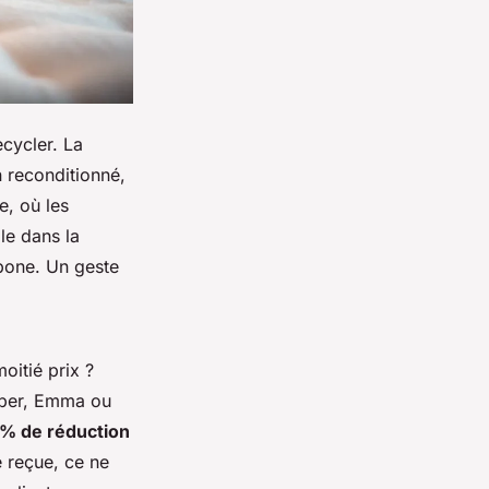
ecycler. La
n reconditionné,
e, où les
le dans la
bone. Un geste
oitié prix ?
iber, Emma ou
 % de réduction
e reçue, ce ne