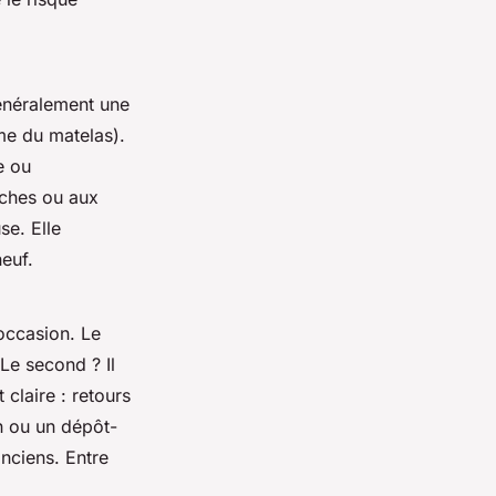
généralement une
âme du matelas).
e ou
aches ou aux
se. Elle
euf.
’occasion. Le
 Le second ? Il
 claire : retours
on ou un dépôt-
anciens. Entre