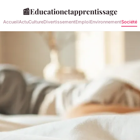
📰
Educationetapprentissage
Accueil
Actu
Culture
Divertissement
Emploi
Environnement
Société