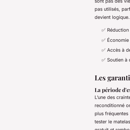
sont pas des vie
pas utilisés, pa
devient logique.
✅ Réduction
✅ Économie d
✅ Accès à de
✅ Soutien à d
Les garant
La période d'e
L’une des craint
reconditionné on
plus fréquentes
tester le matel
gratuit et rembo