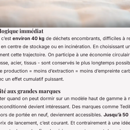
logique immédiat
 c’est
environ 40 kg
de déchets encombrants, difficiles à r
t en centre de stockage ou en incinération. En choisissant u
ment cette trajectoire. On participe à une économie circulair
se, acier, tissus - sont conservés le plus longtemps possib
e production = moins d’extraction = moins d’empreinte car
c un effet cumulatif puissant.
lité aux grandes marques
iter quand on peut dormir sur un modèle haut de gamme à m
 reconditionné devient intéressant. Des marques comme Ted
hors de portée en neuf, deviennent accessibles.
Jusqu’à 50
rix de lancement, c’est courant. Et contrairement à une idé