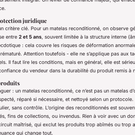
ce.
otection juridique
 un critère clé. Pour un matelas reconditionné, on observe 
se entre
2 et 5 ans
, souvent limitée à la structure interne (
ecdotique : cela couvre les risques de déformation anormal
rématuré. Attention toutefois - elle ne s’applique pas aux t
. Il faut lire les conditions, mais en général, elle est sérieu
onfiance du vendeur dans la durabilité du produit remis à n
produits
tinguer : un matelas reconditionné, ce n’est pas un matelas d
specté, réparé si nécessaire, et nettoyé selon un protocole.
ulier, sans contrôle. L’origine des reconditionnés est souvent
isés, fins de collections, ou invendus. Rien à voir avec un d
circuit maîtrisé, qui exclut les produits trop abîmés ou trop 
 nuance qui change tout.