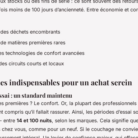
ux stocks ou des fins de série : ce sont souvent des retours
rfois moins de 100 jours d’ancienneté. Entre économie et con
 des déchets encombrants
e matières premières rares
s technologies de confort avancées
es circuits courts et locaux
ies indispensables pour un achat serein
ssai : un standard maintenu
es premières ? Le confort. Or, la plupart des professionnels
t compris qu’il fallait rassurer. Ainsi, les périodes d’essai s
 - entre
14 et 100 nuits
, selon les marques. Cela signifie q
as chez vous, comme pour un neuf. Si le couchage ne convie
ursement intégral. Un levier de confiance majeur, qui efface