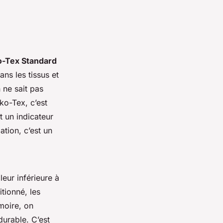
-Tex Standard
ns les tissus et
 ne sait pas
eko-Tex, c’est
 un indicateur
tion, c’est un
eur inférieure à
tionné, les
moire, on
 durable. C’est