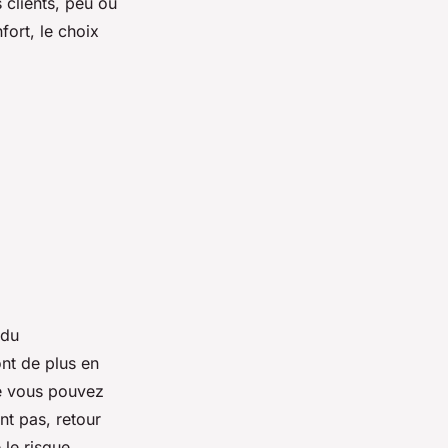
 clients, peu ou
fort, le choix
 du
ont de plus en
ue vous pouvez
nt pas, retour
 le risque