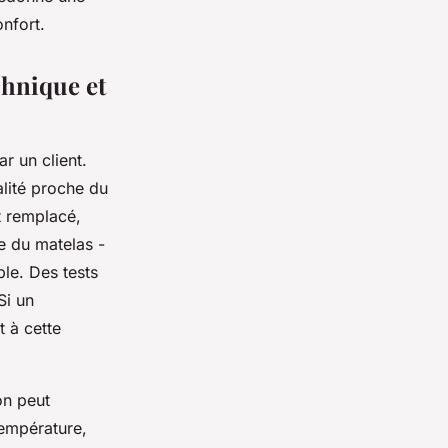
nfort.
chnique et
r un client.
alité proche du
 remplacé,
e du matelas -
ble. Des tests
Si un
t à cette
on peut
température,