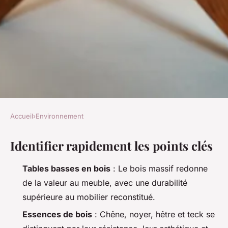
Accueil
›
Environnement
ENVIRONNEMENT
Identifier rapidement les points clés
Top 10 tables basses en bois
pour allier style et budget
Tables basses en bois
: Le bois massif redonne
de la valeur au meuble, avec une durabilité
Joséphine
•
29/05/2026 13:56
•
11 min de lecture
supérieure au mobilier reconstitué.
Essences de bois
: Chêne, noyer, hêtre et teck se