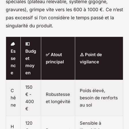
spéciales (plateau relevable, système gigogne,
gravures), grimpe vite vers les 600 à 1000 €. Ce n’est
pas excessif si l’on considère le temps passé et la
singularité du produit.
🪵
💶
Es
Budg
✅ Atout
⚠️ Point de
se
et
principal
vigilance
nc
moy
e
en
150
C
Poids élevé,
€ -
Robustesse
hê
besoin de renforts
400
et longévité
ne
au sol
€
120
Sensible à
H