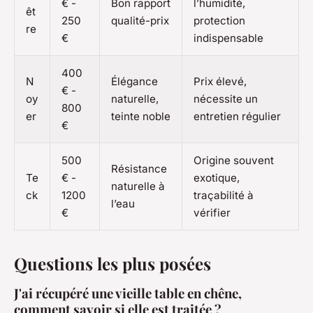
€ -
Bon rapport
l’humidité,
êt
250
qualité-prix
protection
re
€
indispensable
400
N
Élégance
Prix élevé,
€ -
oy
naturelle,
nécessite un
800
er
teinte noble
entretien régulier
€
500
Origine souvent
Résistance
Te
€ -
exotique,
naturelle à
ck
1200
traçabilité à
l’eau
€
vérifier
Questions les plus posées
J'ai récupéré une vieille table en chêne,
comment savoir si elle est traitée ?