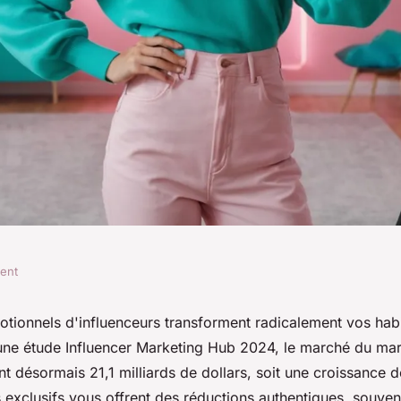
ment
es offres avec les
tionnels d'influenceurs transforment radicalement vos hab
 une étude Influencer Marketing Hub 2024, le marché du ma
ceur !
int désormais 21,1 milliards de dollars, soit une croissance
 exclusifs vous offrent des réductions authentiques, souven