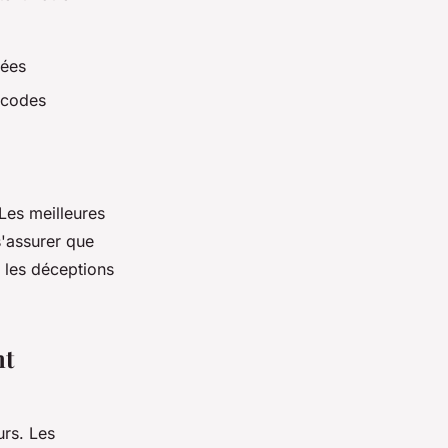
iées
s codes
Les meilleures
s'assurer que
 les déceptions
nt
urs. Les