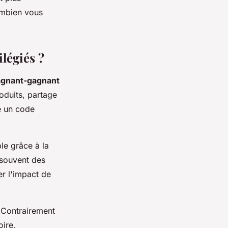
ombien vous
légiés ?
agnant-gagnant
oduits, partage
e un code
le grâce à la
 souvent des
r l'impact de
. Contrairement
oire,