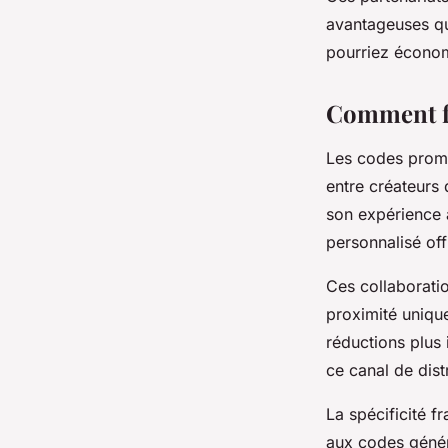
avantageuses qu
Nathan
•
21 février 2026
•
7 min de lecture
pourriez économ
Comment fo
Les codes promo
entre créateurs 
son expérience 
personnalisé off
Ces collaborati
proximité unique
réductions plus
ce canal de distr
La spécificité f
aux codes génér