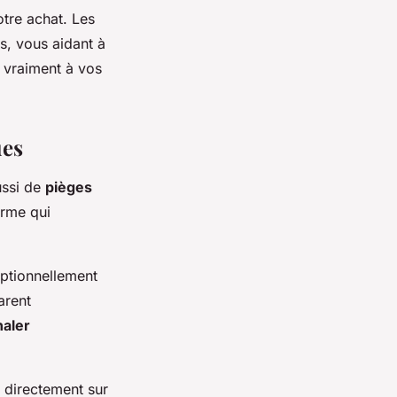
otre achat. Les
s, vous aidant à
t vraiment à vos
ues
ussi de
pièges
arme qui
eptionnellement
arent
naler
é directement sur