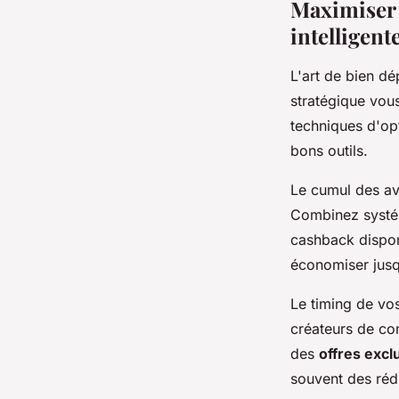
Maximiser 
intelligent
L'art de bien d
stratégique vou
techniques d'opt
bons outils.
Le cumul des ava
Combinez systé
cashback dispon
économiser jusq
Le timing de vo
créateurs de con
des
offres excl
souvent des réd