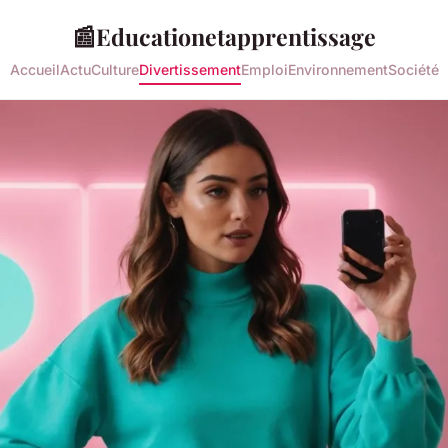
📰
Educationetapprentissage
Accueil
Actu
Culture
Divertissement
Emploi
Environnement
Société