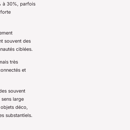
% à 30%, parfois
forte
rement
ent souvent des
nautés ciblées.
ais très
connectés et
des souvent
u sens large
 objets déco,
s substantiels.