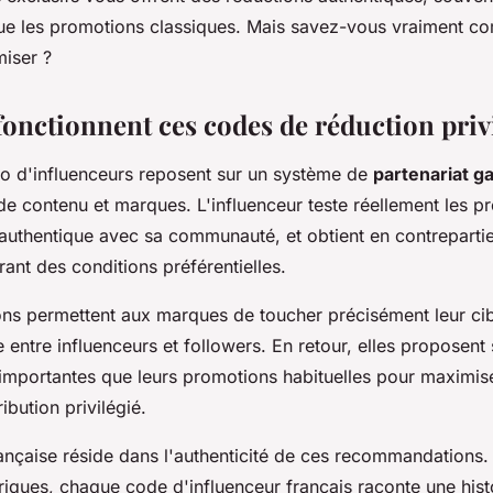
e les promotions classiques. Mais savez-vous vraiment c
iser ?
nctionnent ces codes de réduction privi
 d'influenceurs reposent sur un système de
partenariat g
de contenu et marques. L'influenceur teste réellement les pr
authentique avec sa communauté, et obtient en contreparti
rant des conditions préférentielles.
ons permettent aux marques de toucher précisément leur cib
 entre influenceurs et followers. En retour, elles proposent
 importantes que leurs promotions habituelles pour maximise
ibution privilégié.
rançaise réside dans l'authenticité de ces recommandations
iques, chaque code d'influenceur français raconte une hist