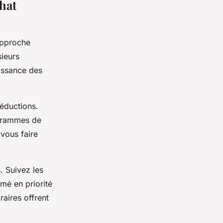
hat
approche
ieurs
aissance des
réductions.
ogrammes de
vous faire
. Suivez les
mé en priorité
aires offrent