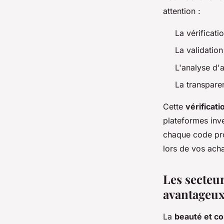
attention :
La vérificati
La validation
L'analyse d'a
La transparen
Cette
vérificat
plateformes inv
chaque code pro
lors de vos acha
Les secteu
avantageu
La
beauté et c