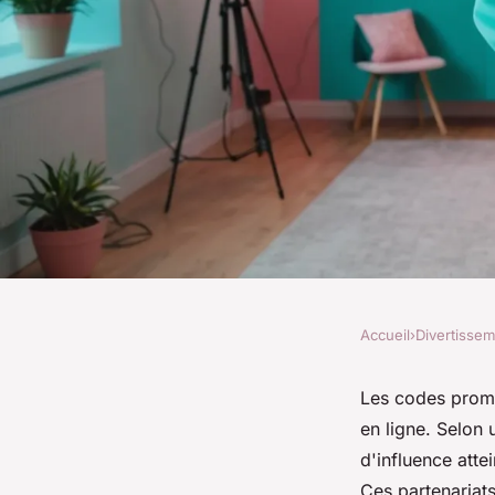
Accueil
›
Divertisse
DIVERTISSEMENT
Profitez des meilleur
Les codes promo
en ligne. Selon
codes promo influen
d'influence atte
Ces partenariats