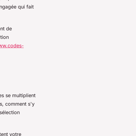
ngagée qui fait
nt de
tion
www.codes-
s se multiplient
ns, comment s'y
sélection
tent votre