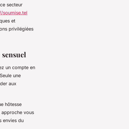
 ce secteur
//soumise.tel
ques et
ons privilégiées
 sensuel
éez un compte en
 Seule une
éder aux
ue hôtesse
te approche vous
s envies du