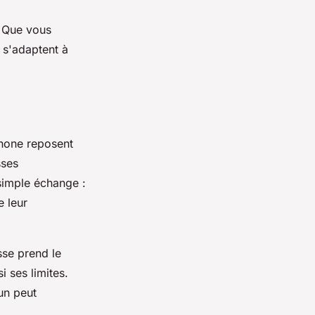
. Que vous
 s'adaptent à
phone reposent
sses
simple échange :
e leur
sse prend le
 ses limites.
un peut