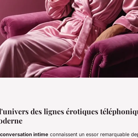
 fascinant du
'univers des lignes érotiques téléphoniq
oderne
me
conversation intime
connaissent un essor remarquable de