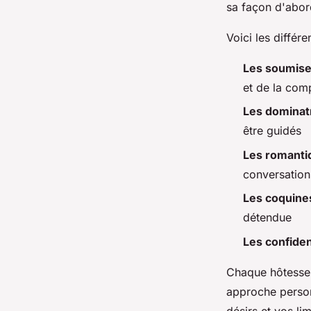
sa façon d'abord
Voici les différ
Les soumise
et de la comp
Les dominat
être guidés
Les romanti
conversation
Les coquine
détendue
Les confide
Chaque hôtesse 
approche perso
désirs et vos li