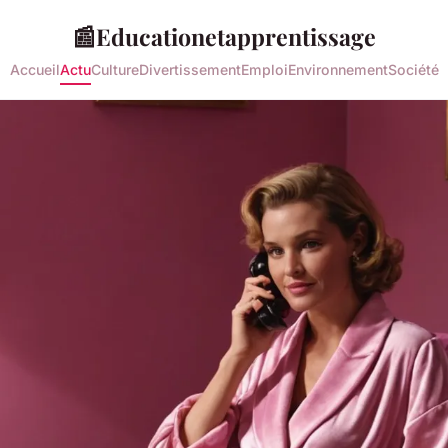
📰
Educationetapprentissage
Accueil
Actu
Culture
Divertissement
Emploi
Environnement
Société