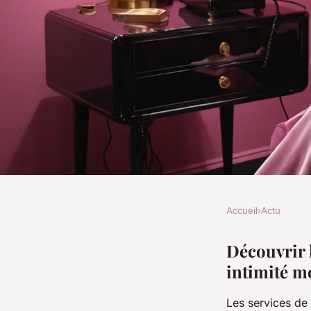
Accueil
›
Actu
ACTU
Découvrez le monde
Découvrir l
intimité m
téléphone rose inti
Les services de