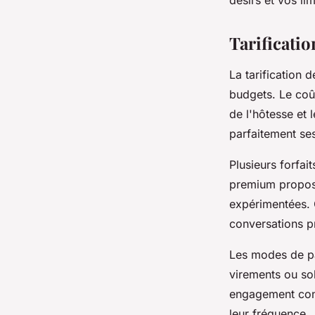
Tarificatio
La tarification 
budgets. Le coût
de l'hôtesse et 
parfaitement se
Plusieurs forfai
premium proposen
expérimentées. 
conversations p
Les modes de pa
virements ou so
engagement cont
leur fréquence.