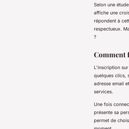
Selon une étude
Nathan
•
10 mars 2026
•
7 min de lecture
affiche une cr
répondent à cet
respectueux. Mai
?
Comment fo
L'inscription su
quelques clics,
adresse email e
services.
Une fois connec
présente sa pers
permet de choisi
moment.