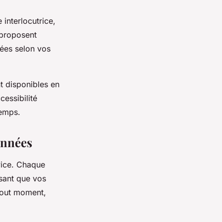
interlocutrice,
 proposent
ées selon vos
t disponibles en
essibilité
temps.
onnées
rvice. Chaque
sant que vos
 tout moment,