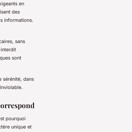
xigeants en
isent des
s informations.
aires, sans
interdit
iques sont
 sérénité, dans
inviolable.
 correspond
est pourquoi
tère unique et